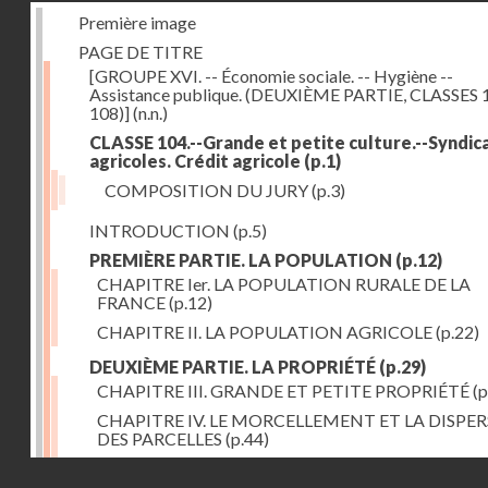
Première image
PAGE DE TITRE
[GROUPE XVI. -- Économie sociale. -- Hygiène --
Assistance publique. (DEUXIÈME PARTIE, CLASSES 
108)]
(n.n.)
CLASSE 104.--Grande et petite culture.--Syndic
agricoles. Crédit agricole
(p.1)
COMPOSITION DU JURY
(p.3)
INTRODUCTION
(p.5)
PREMIÈRE PARTIE. LA POPULATION
(p.12)
CHAPITRE Ier. LA POPULATION RURALE DE LA
FRANCE
(p.12)
CHAPITRE II. LA POPULATION AGRICOLE
(p.22)
DEUXIÈME PARTIE. LA PROPRIÉTÉ
(p.29)
CHAPITRE III. GRANDE ET PETITE PROPRIÉTÉ
(p
CHAPITRE IV. LE MORCELLEMENT ET LA DISPE
DES PARCELLES
(p.44)
CHAPITRE V. VARIATIONS DANS LE LOYER ET LE
Droits réservés - CNAM
DE LA PROPRIÉTÉ FONCIÈRE
(p.52)