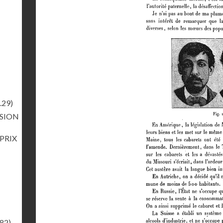
.29)
RSION
 PRIX
.82)