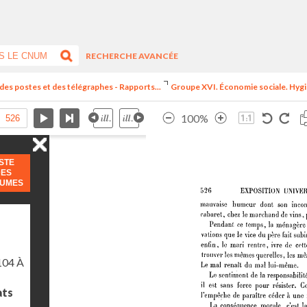
RECHERCHE AVANCÉE
 des postes et des télégraphes - Rapports...
Groupe XVI. Économie sociale. Hygiè
100%
ISTE
DES
LUMES
104 À
ats