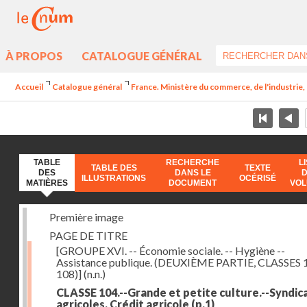
À PROPOS
CATALOGUE GÉNÉRAL
Accueil
Catalogue général
France. Ministère du commerce, de l'industrie,
TABLE
RECHERCHE
L
TABLE DES
TEXTE
DES
DANS LE
ILLUSTRATIONS
OCÉRISÉ
MATIÈRES
DOCUMENT
VO
Première image
PAGE DE TITRE
[GROUPE XVI. -- Économie sociale. -- Hygiène --
Assistance publique. (DEUXIÈME PARTIE, CLASSES 
108)]
(n.n.)
CLASSE 104.--Grande et petite culture.--Syndic
agricoles. Crédit agricole
(p.1)