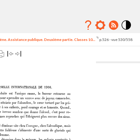
Mode
contraste
ne. Assistance publique. Deuxième partie. Classes 10...
p.526 - vue 530/558
élévé