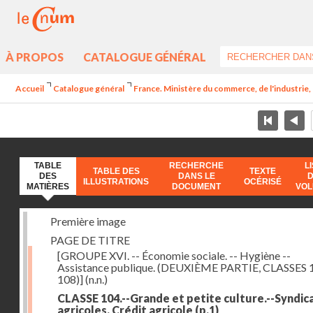
À PROPOS
CATALOGUE GÉNÉRAL
Accueil
Catalogue général
France. Ministère du commerce, de l'industrie,
TABLE
RECHERCHE
L
TABLE DES
TEXTE
DES
DANS LE
ILLUSTRATIONS
OCÉRISÉ
MATIÈRES
DOCUMENT
VO
Première image
PAGE DE TITRE
[GROUPE XVI. -- Économie sociale. -- Hygiène --
Assistance publique. (DEUXIÈME PARTIE, CLASSES 
108)]
(n.n.)
CLASSE 104.--Grande et petite culture.--Syndic
agricoles. Crédit agricole
(p.1)