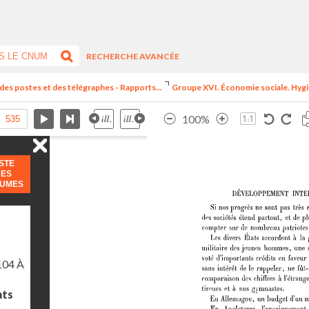
RECHERCHE AVANCÉE
 des postes et des télégraphes - Rapports...
Groupe XVI. Économie sociale. Hygiè
100%
ISTE
DES
LUMES
104 À
ats