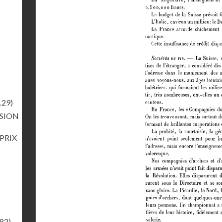
.29)
RSION
 PRIX
.82)