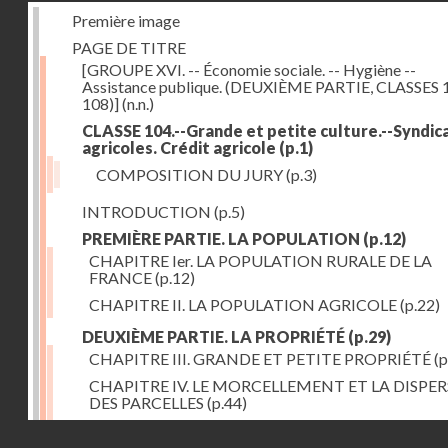
Première image
PAGE DE TITRE
[GROUPE XVI. -- Économie sociale. -- Hygiène --
Assistance publique. (DEUXIÈME PARTIE, CLASSES 
108)]
(n.n.)
CLASSE 104.--Grande et petite culture.--Syndic
agricoles. Crédit agricole
(p.1)
COMPOSITION DU JURY
(p.3)
INTRODUCTION
(p.5)
PREMIÈRE PARTIE. LA POPULATION
(p.12)
CHAPITRE Ier. LA POPULATION RURALE DE LA
FRANCE
(p.12)
CHAPITRE II. LA POPULATION AGRICOLE
(p.22)
DEUXIÈME PARTIE. LA PROPRIÉTÉ
(p.29)
CHAPITRE III. GRANDE ET PETITE PROPRIÉTÉ
(p
CHAPITRE IV. LE MORCELLEMENT ET LA DISPE
DES PARCELLES
(p.44)
CHAPITRE V. VARIATIONS DANS LE LOYER ET LE
Droits réservés - CNAM
DE LA PROPRIÉTÉ FONCIÈRE
(p.52)