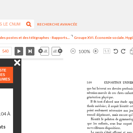
RECHERCHE AVANCÉE
 des postes et des télégraphes - Rapports...
Groupe XVI. Économie sociale. Hygiè
100%
ISTE
DES
LUMES
104 À
ats