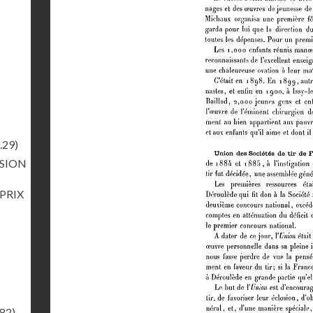
.29)
RSION
 PRIX
.82)