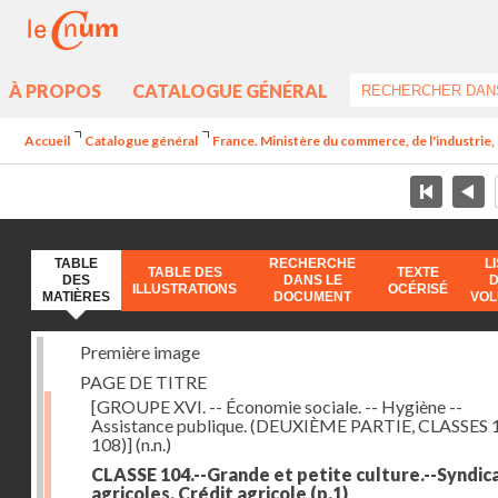
À PROPOS
CATALOGUE GÉNÉRAL
Accueil
Catalogue général
France. Ministère du commerce, de l'industrie,
TABLE
RECHERCHE
L
TABLE DES
TEXTE
DES
DANS LE
ILLUSTRATIONS
OCÉRISÉ
MATIÈRES
DOCUMENT
VO
Première image
PAGE DE TITRE
[GROUPE XVI. -- Économie sociale. -- Hygiène --
Assistance publique. (DEUXIÈME PARTIE, CLASSES 
108)]
(n.n.)
CLASSE 104.--Grande et petite culture.--Syndic
agricoles. Crédit agricole
(p.1)