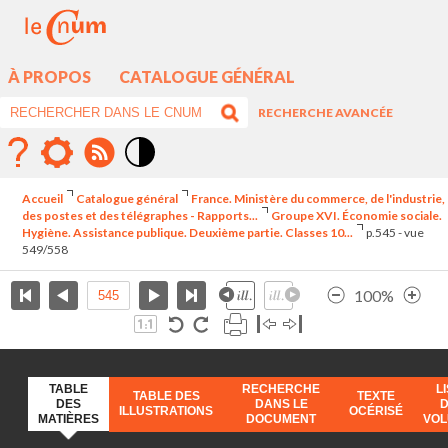
À PROPOS
CATALOGUE GÉNÉRAL
RECHERCHE AVANCÉE
Mode
contraste
Accueil
Catalogue général
France. Ministère du commerce, de l'industrie,
élévé
des postes et des télégraphes - Rapports...
Groupe XVI. Économie sociale.
Hygiène. Assistance publique. Deuxième partie. Classes 10...
p.545 - vue
549/558
100%
TABLE
RECHERCHE
L
TABLE DES
TEXTE
DES
DANS LE
ILLUSTRATIONS
OCÉRISÉ
MATIÈRES
DOCUMENT
VO