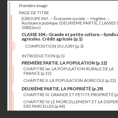
Première image
PAGE DE TITRE
[GROUPE XVI. -- Économie sociale. -- Hygiène --
Assistance publique. (DEUXIÈME PARTIE, CLASSES 
108)]
(n.n.)
CLASSE 104.--Grande et petite culture.--Syndic
agricoles. Crédit agricole
(p.1)
COMPOSITION DU JURY
(p.3)
INTRODUCTION
(p.5)
PREMIÈRE PARTIE. LA POPULATION
(p.12)
CHAPITRE Ier. LA POPULATION RURALE DE LA
FRANCE
(p.12)
CHAPITRE II. LA POPULATION AGRICOLE
(p.22)
DEUXIÈME PARTIE. LA PROPRIÉTÉ
(p.29)
CHAPITRE III. GRANDE ET PETITE PROPRIÉTÉ
(p
CHAPITRE IV. LE MORCELLEMENT ET LA DISPE
DES PARCELLES
(p.44)
CHAPITRE V. VARIATIONS DANS LE LOYER ET LE
Droits réservés - CNAM
DE LA PROPRIÉTÉ FONCIÈRE
(p.52)