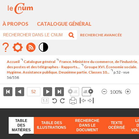
À PROPOS
CATALOGUE GÉNÉRAL
RECHERCHE AVANCÉE
Mode
contraste
Accueil
Catalogue général
France. Ministère du commerce, de l'industrie,
élévé
des postes et des télégraphes - Rapports...
Groupe XVI. Économie sociale.
Hygiène. Assistance publique. Deuxième partie. Classes 10...
p.52 - vue
56/558
100%
TABLE
RECHERCHE
L
TABLE DES
TEXTE
DES
DANS LE
ILLUSTRATIONS
OCÉRISÉ
MATIÈRES
DOCUMENT
VO