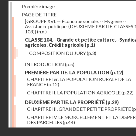
Première image
PAGE DE TITRE
[GROUPE XVI. -- Économie sociale. -- Hygiène --
Assistance publique. (DEUXIÈME PARTIE, CLASSES 
108)]
(n.n.)
CLASSE 104.--Grande et petite culture.--Syndic
agricoles. Crédit agricole
(p.1)
COMPOSITION DU JURY
(p.3)
INTRODUCTION
(p.5)
PREMIÈRE PARTIE. LA POPULATION
(p.12)
CHAPITRE Ier. LA POPULATION RURALE DE LA
FRANCE
(p.12)
CHAPITRE II. LA POPULATION AGRICOLE
(p.22)
DEUXIÈME PARTIE. LA PROPRIÉTÉ
(p.29)
CHAPITRE III. GRANDE ET PETITE PROPRIÉTÉ
(p
CHAPITRE IV. LE MORCELLEMENT ET LA DISPE
DES PARCELLES
(p.44)
CHAPITRE V. VARIATIONS DANS LE LOYER ET LE
Droits réservés - CNAM
DE LA PROPRIÉTÉ FONCIÈRE
(p.52)