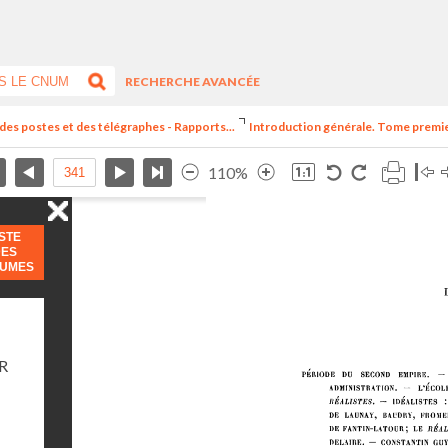
RECHERCHE AVANCÉE
 des postes et des télégraphes - Rapports...
Introduction générale. Tome premier.
110%
ISTE
DES
LUMES
R