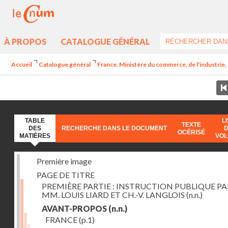
À PROPOS
CATALOGUE GÉNÉRAL
Accueil
Catalogue général
France. Ministère du commerce, de l'industrie,
TABLE
L
TEXTE
DES
RECHERCHE DANS LE DOCUMENT
OCÉRISÉ
MATIÈRES
VO
Première image
PAGE DE TITRE
PREMIÈRE PARTIE : INSTRUCTION PUBLIQUE PA
MM. LOUIS LIARD ET CH.-V. LANGLOIS
(n.n.)
AVANT-PROPOS
(n.n.)
FRANCE
(p.1)