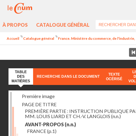
À PROPOS
CATALOGUE GÉNÉRAL
Accueil
Catalogue général
France. Ministère du commerce, de l'industrie,
TABLE
L
TEXTE
DES
RECHERCHE DANS LE DOCUMENT
OCÉRISÉ
MATIÈRES
VO
Première image
PAGE DE TITRE
PREMIÈRE PARTIE : INSTRUCTION PUBLIQUE PA
MM. LOUIS LIARD ET CH.-V. LANGLOIS
(n.n.)
AVANT-PROPOS
(n.n.)
FRANCE
(p.1)