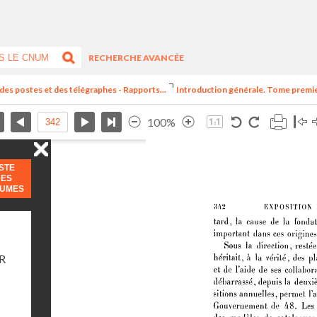
RECHERCHE AVANCÉE
 des postes et des télégraphes - Rapports...
Introduction générale. Tome premier.
100%
ISTE
DES
LUMES
R