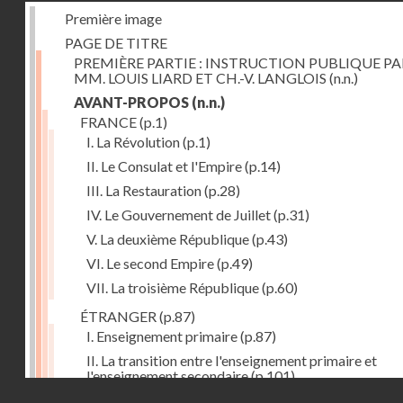
Première image
PAGE DE TITRE
PREMIÈRE PARTIE : INSTRUCTION PUBLIQUE PA
MM. LOUIS LIARD ET CH.-V. LANGLOIS
(n.n.)
AVANT-PROPOS
(n.n.)
FRANCE
(p.1)
I. La Révolution
(p.1)
II. Le Consulat et l'Empire
(p.14)
III. La Restauration
(p.28)
IV. Le Gouvernement de Juillet
(p.31)
V. La deuxième République
(p.43)
VI. Le second Empire
(p.49)
VII. La troisième République
(p.60)
ÉTRANGER
(p.87)
I. Enseignement primaire
(p.87)
II. La transition entre l'enseignement primaire et
l'enseignement secondaire
(p.101)
Droits réservés - CNAM
III. L'enseignement secondaire
(p.106)