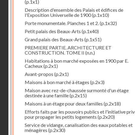
(p.1x1)
Description d'ensemble des Palais et édifices de
l'Exposition Universelle de 1900
(p.1x10)
Porte monumentale. Planches 1 et 2.
(p.1x32)
Petit palais des Beaux-Arts
(p.1x40)
Grand palais des Beaux-Arts
(p.1x51)
PREMIERE PARTIE. ARCHITECTURE ET
CONSTRUCTION. TOME II
(n.n.)
Habitations à bon marché exposées en 1900 par E.
Cacheux
(p.2x1)
Avant-propos
(p.2x1)
Maisons à bon marché à étages
(p.2x3)
Maison avec rez-de-chaussée surmonté d'un étage
destinée à une famille
(p.2x15)
Maisons à un étage pour deux familles
(p.2x18)
Efforts faits par les pouvoirs publics et l'initiative pri
pour propager les petits logements
(p.2x20)
Service de vidange, canalisation des eaux potables et
ménagères
(p.2x30)