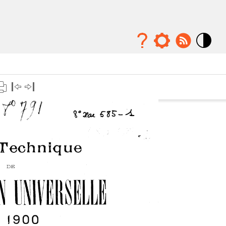
Mode
contraste
élévé