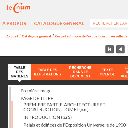
À PROPOS
CATALOGUE GÉNÉRAL
Accueil
Catalogue général
Revue technique de l'exposition universelle d
TABLE
RECHERCHE
L
TABLE DES
TEXTE
DES
DANS LE
ILLUSTRATIONS
OCÉRISÉ
MATIÈRES
DOCUMENT
VO
Première image
PAGE DE TITRE
PREMIERE PARTIE. ARCHITECTURE ET
CONSTRUCTION. TOME I
(n.n.)
INTRODUCTION
(p.r5)
Palais et édifices de l'Exposition Universelle de 1900