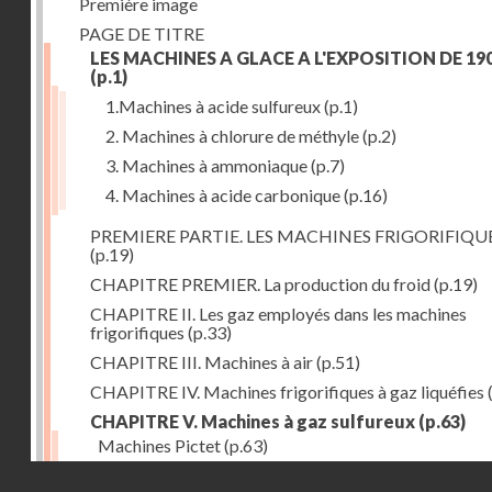
Première image
PAGE DE TITRE
LES MACHINES A GLACE A L'EXPOSITION DE 19
(p.1)
1.Machines à acide sulfureux
(p.1)
2. Machines à chlorure de méthyle
(p.2)
3. Machines à ammoniaque
(p.7)
4. Machines à acide carbonique
(p.16)
PREMIERE PARTIE. LES MACHINES FRIGORIFIQU
(p.19)
CHAPITRE PREMIER. La production du froid
(p.19)
CHAPITRE II. Les gaz employés dans les machines
frigorifiques
(p.33)
CHAPITRE III. Machines à air
(p.51)
CHAPITRE IV. Machines frigorifiques à gaz liquéfies
CHAPITRE V. Machines à gaz sulfureux
(p.63)
Machines Pictet
(p.63)
Droits réservés - CNAM
Machines Cambier
(p.93)