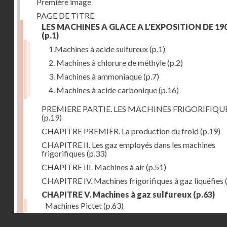
Première image
PAGE DE TITRE
LES MACHINES A GLACE A L'EXPOSITION DE 19
(p.1)
1.Machines à acide sulfureux
(p.1)
2. Machines à chlorure de méthyle
(p.2)
3. Machines à ammoniaque
(p.7)
4. Machines à acide carbonique
(p.16)
PREMIERE PARTIE. LES MACHINES FRIGORIFIQU
(p.19)
CHAPITRE PREMIER. La production du froid
(p.19)
CHAPITRE II. Les gaz employés dans les machines
frigorifiques
(p.33)
CHAPITRE III. Machines à air
(p.51)
CHAPITRE IV. Machines frigorifiques à gaz liquéfies
CHAPITRE V. Machines à gaz sulfureux
(p.63)
Machines Pictet
(p.63)
Droits réservés - CNAM
Machines Cambier
(p.93)