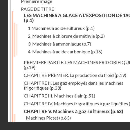
Première image
PAGE DE TITRE
LES MACHINES A GLACE A L'EXPOSITION DE 19
(p.1)
1.Machines à acide sulfureux
(p.1)
2. Machines à chlorure de méthyle
(p.2)
3. Machines à ammoniaque
(p.7)
4. Machines à acide carbonique
(p.16)
PREMIERE PARTIE. LES MACHINES FRIGORIFIQU
(p.19)
CHAPITRE PREMIER. La production du froid
(p.19)
CHAPITRE II. Les gaz employés dans les machines
frigorifiques
(p.33)
CHAPITRE III. Machines à air
(p.51)
CHAPITRE IV. Machines frigorifiques à gaz liquéfies
CHAPITRE V. Machines à gaz sulfureux
(p.63)
Machines Pictet
(p.63)
Droits réservés - CNAM
Machines Cambier
(p.93)