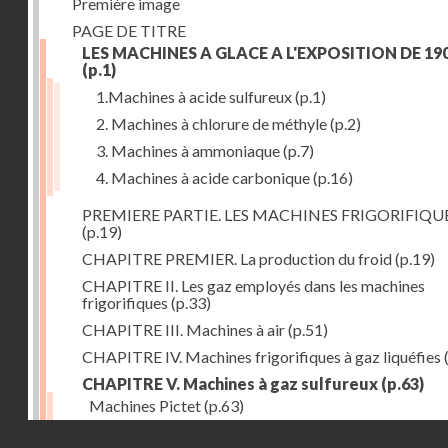
Première image
PAGE DE TITRE
LES MACHINES A GLACE A L'EXPOSITION DE 19
(p.1)
1.Machines à acide sulfureux
(p.1)
2. Machines à chlorure de méthyle
(p.2)
3. Machines à ammoniaque
(p.7)
4. Machines à acide carbonique
(p.16)
PREMIERE PARTIE. LES MACHINES FRIGORIFIQU
(p.19)
CHAPITRE PREMIER. La production du froid
(p.19)
CHAPITRE II. Les gaz employés dans les machines
frigorifiques
(p.33)
CHAPITRE III. Machines à air
(p.51)
CHAPITRE IV. Machines frigorifiques à gaz liquéfies
CHAPITRE V. Machines à gaz sulfureux
(p.63)
Machines Pictet
(p.63)
Droits réservés - CNAM
Machines Cambier
(p.93)