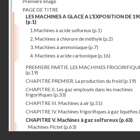
Première image
PAGE DE TITRE
LES MACHINES A GLACE A L'EXPOSITION DE 19
(p.1)
1.Machines à acide sulfureux
(p.1)
2. Machines à chlorure de méthyle
(p.2)
3. Machines à ammoniaque
(p.7)
4. Machines à acide carbonique
(p.16)
PREMIERE PARTIE. LES MACHINES FRIGORIFIQU
(p.19)
CHAPITRE PREMIER. La production du froid
(p.19)
CHAPITRE II. Les gaz employés dans les machines
frigorifiques
(p.33)
CHAPITRE III. Machines à air
(p.51)
CHAPITRE IV. Machines frigorifiques à gaz liquéfies
CHAPITRE V. Machines à gaz sulfureux
(p.63)
Machines Pictet
(p.63)
Droits réservés - CNAM
Machines Cambier
(p.93)