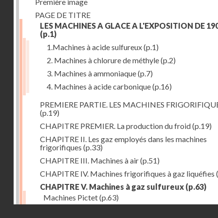
Première image
PAGE DE TITRE
LES MACHINES A GLACE A L'EXPOSITION DE 19
(p.1)
1.Machines à acide sulfureux
(p.1)
2. Machines à chlorure de méthyle
(p.2)
3. Machines à ammoniaque
(p.7)
4. Machines à acide carbonique
(p.16)
PREMIERE PARTIE. LES MACHINES FRIGORIFIQU
(p.19)
CHAPITRE PREMIER. La production du froid
(p.19)
CHAPITRE II. Les gaz employés dans les machines
frigorifiques
(p.33)
CHAPITRE III. Machines à air
(p.51)
CHAPITRE IV. Machines frigorifiques à gaz liquéfies
CHAPITRE V. Machines à gaz sulfureux
(p.63)
Machines Pictet
(p.63)
Droits réservés - CNAM
Machines Cambier
(p.93)