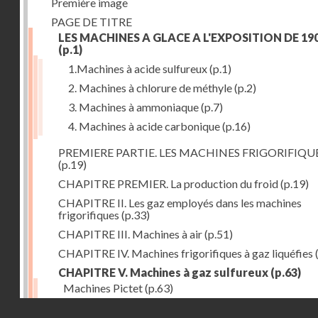
Première image
PAGE DE TITRE
LES MACHINES A GLACE A L'EXPOSITION DE 19
(p.1)
1.Machines à acide sulfureux
(p.1)
2. Machines à chlorure de méthyle
(p.2)
3. Machines à ammoniaque
(p.7)
4. Machines à acide carbonique
(p.16)
PREMIERE PARTIE. LES MACHINES FRIGORIFIQU
(p.19)
CHAPITRE PREMIER. La production du froid
(p.19)
CHAPITRE II. Les gaz employés dans les machines
frigorifiques
(p.33)
CHAPITRE III. Machines à air
(p.51)
CHAPITRE IV. Machines frigorifiques à gaz liquéfies
CHAPITRE V. Machines à gaz sulfureux
(p.63)
Machines Pictet
(p.63)
Droits réservés - CNAM
Machines Cambier
(p.93)