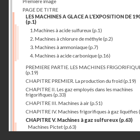
Première image
PAGE DE TITRE
LES MACHINES A GLACE A L'EXPOSITION DE 19
(p.1)
1.Machines à acide sulfureux
(p.1)
2. Machines à chlorure de méthyle
(p.2)
3. Machines à ammoniaque
(p.7)
4. Machines à acide carbonique
(p.16)
PREMIERE PARTIE. LES MACHINES FRIGORIFIQU
(p.19)
CHAPITRE PREMIER. La production du froid
(p.19)
CHAPITRE II. Les gaz employés dans les machines
frigorifiques
(p.33)
CHAPITRE III. Machines à air
(p.51)
CHAPITRE IV. Machines frigorifiques à gaz liquéfies
CHAPITRE V. Machines à gaz sulfureux
(p.63)
Machines Pictet
(p.63)
Droits réservés - CNAM
Machines Cambier
(p.93)