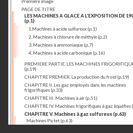
Première image
PAGE DE TITRE
LES MACHINES A GLACE A L'EXPOSITION DE 19
(p.1)
1.Machines à acide sulfureux
(p.1)
2. Machines à chlorure de méthyle
(p.2)
3. Machines à ammoniaque
(p.7)
4. Machines à acide carbonique
(p.16)
PREMIERE PARTIE. LES MACHINES FRIGORIFIQU
(p.19)
CHAPITRE PREMIER. La production du froid
(p.19)
CHAPITRE II. Les gaz employés dans les machines
frigorifiques
(p.33)
CHAPITRE III. Machines à air
(p.51)
CHAPITRE IV. Machines frigorifiques à gaz liquéfies
CHAPITRE V. Machines à gaz sulfureux
(p.63)
Machines Pictet
(p.63)
Droits réservés - CNAM
Machines Cambier
(p.93)