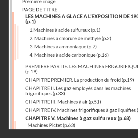
Première image
PAGE DE TITRE
LES MACHINES A GLACE A L'EXPOSITION DE 19
(p.1)
1.Machines à acide sulfureux
(p.1)
2. Machines à chlorure de méthyle
(p.2)
3. Machines à ammoniaque
(p.7)
4. Machines à acide carbonique
(p.16)
PREMIERE PARTIE. LES MACHINES FRIGORIFIQU
(p.19)
CHAPITRE PREMIER. La production du froid
(p.19)
CHAPITRE II. Les gaz employés dans les machines
frigorifiques
(p.33)
CHAPITRE III. Machines à air
(p.51)
CHAPITRE IV. Machines frigorifiques à gaz liquéfies
CHAPITRE V. Machines à gaz sulfureux
(p.63)
Machines Pictet
(p.63)
Droits réservés - CNAM
Machines Cambier
(p.93)