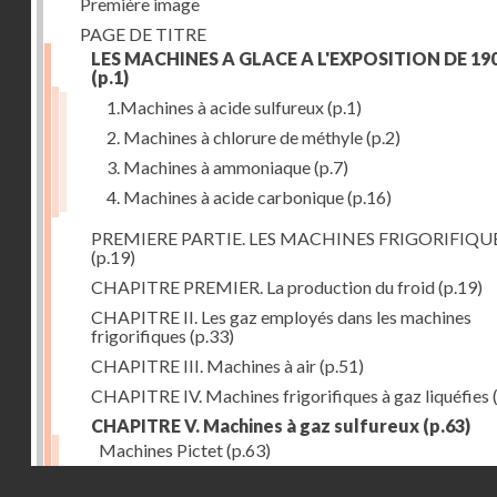
Première image
PAGE DE TITRE
LES MACHINES A GLACE A L'EXPOSITION DE 19
(p.1)
1.Machines à acide sulfureux
(p.1)
2. Machines à chlorure de méthyle
(p.2)
3. Machines à ammoniaque
(p.7)
4. Machines à acide carbonique
(p.16)
PREMIERE PARTIE. LES MACHINES FRIGORIFIQU
(p.19)
CHAPITRE PREMIER. La production du froid
(p.19)
CHAPITRE II. Les gaz employés dans les machines
frigorifiques
(p.33)
CHAPITRE III. Machines à air
(p.51)
CHAPITRE IV. Machines frigorifiques à gaz liquéfies
CHAPITRE V. Machines à gaz sulfureux
(p.63)
Machines Pictet
(p.63)
Droits réservés - CNAM
Machines Cambier
(p.93)