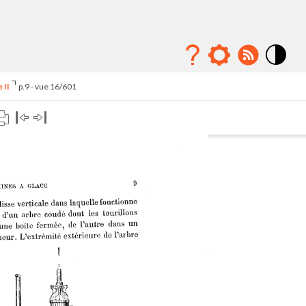
Mode
contraste
 II
p.9 - vue 16/601
élévé