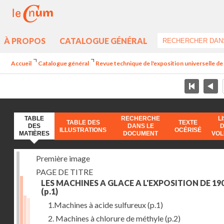
À PROPOS
CATALOGUE GÉNÉRAL
Accueil
Catalogue général
Revue technique de l'exposition universelle d
TABLE
RECHERCHE
L
TABLE DES
TEXTE
DES
DANS LE
ILLUSTRATIONS
OCÉRISÉ
MATIÈRES
DOCUMENT
VO
Première image
PAGE DE TITRE
LES MACHINES A GLACE A L'EXPOSITION DE 19
(p.1)
1.Machines à acide sulfureux
(p.1)
2. Machines à chlorure de méthyle
(p.2)