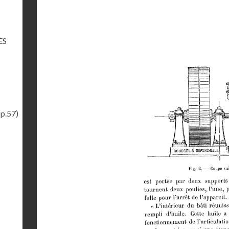
ES
(p.57)