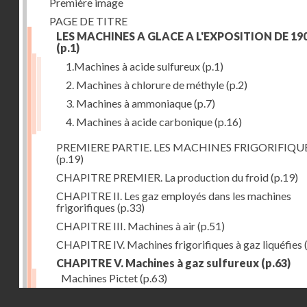
Première image
PAGE DE TITRE
LES MACHINES A GLACE A L'EXPOSITION DE 19
(p.1)
1.Machines à acide sulfureux
(p.1)
2. Machines à chlorure de méthyle
(p.2)
3. Machines à ammoniaque
(p.7)
4. Machines à acide carbonique
(p.16)
PREMIERE PARTIE. LES MACHINES FRIGORIFIQU
(p.19)
CHAPITRE PREMIER. La production du froid
(p.19)
CHAPITRE II. Les gaz employés dans les machines
frigorifiques
(p.33)
CHAPITRE III. Machines à air
(p.51)
CHAPITRE IV. Machines frigorifiques à gaz liquéfies
CHAPITRE V. Machines à gaz sulfureux
(p.63)
Machines Pictet
(p.63)
Droits réservés - CNAM
Machines Cambier
(p.93)