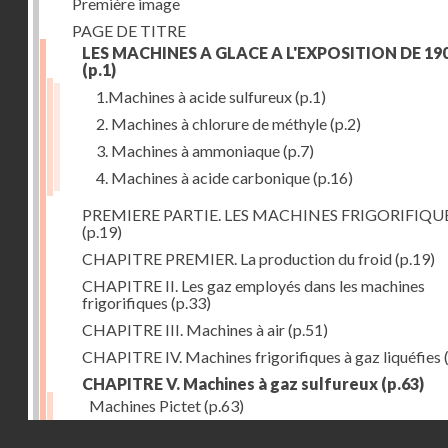
Première image
PAGE DE TITRE
LES MACHINES A GLACE A L'EXPOSITION DE 19
(p.1)
1.Machines à acide sulfureux
(p.1)
2. Machines à chlorure de méthyle
(p.2)
3. Machines à ammoniaque
(p.7)
4. Machines à acide carbonique
(p.16)
PREMIERE PARTIE. LES MACHINES FRIGORIFIQU
(p.19)
CHAPITRE PREMIER. La production du froid
(p.19)
CHAPITRE II. Les gaz employés dans les machines
frigorifiques
(p.33)
CHAPITRE III. Machines à air
(p.51)
CHAPITRE IV. Machines frigorifiques à gaz liquéfies
CHAPITRE V. Machines à gaz sulfureux
(p.63)
Machines Pictet
(p.63)
Droits réservés - CNAM
Machines Cambier
(p.93)