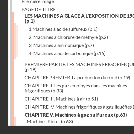
Première image
PAGE DE TITRE
LES MACHINES A GLACE A L'EXPOSITION DE 19
(p.1)
1.Machines à acide sulfureux
(p.1)
2. Machines à chlorure de méthyle
(p.2)
3. Machines à ammoniaque
(p.7)
4. Machines à acide carbonique
(p.16)
PREMIERE PARTIE. LES MACHINES FRIGORIFIQU
(p.19)
CHAPITRE PREMIER. La production du froid
(p.19)
CHAPITRE II. Les gaz employés dans les machines
frigorifiques
(p.33)
CHAPITRE III. Machines à air
(p.51)
CHAPITRE IV. Machines frigorifiques à gaz liquéfies
CHAPITRE V. Machines à gaz sulfureux
(p.63)
Machines Pictet
(p.63)
Droits réservés - CNAM
Machines Cambier
(p.93)