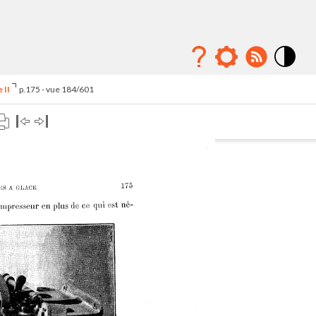
Mode
contraste
 II
p.175 - vue 184/601
élévé