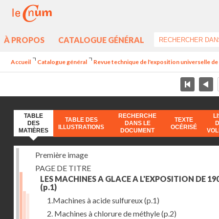
À PROPOS
CATALOGUE GÉNÉRAL
Accueil
Catalogue général
Revue technique de l'exposition universelle d
TABLE
RECHERCHE
L
TABLE DES
TEXTE
DES
DANS LE
ILLUSTRATIONS
OCÉRISÉ
MATIÈRES
DOCUMENT
VO
Première image
PAGE DE TITRE
LES MACHINES A GLACE A L'EXPOSITION DE 19
(p.1)
1.Machines à acide sulfureux
(p.1)
2. Machines à chlorure de méthyle
(p.2)