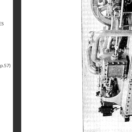
ES
(p.57)