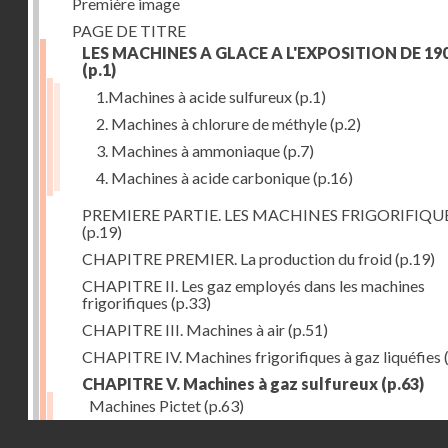
Première image
PAGE DE TITRE
LES MACHINES A GLACE A L'EXPOSITION DE 19
(p.1)
1.Machines à acide sulfureux
(p.1)
2. Machines à chlorure de méthyle
(p.2)
3. Machines à ammoniaque
(p.7)
4. Machines à acide carbonique
(p.16)
PREMIERE PARTIE. LES MACHINES FRIGORIFIQU
(p.19)
CHAPITRE PREMIER. La production du froid
(p.19)
CHAPITRE II. Les gaz employés dans les machines
frigorifiques
(p.33)
CHAPITRE III. Machines à air
(p.51)
CHAPITRE IV. Machines frigorifiques à gaz liquéfies
CHAPITRE V. Machines à gaz sulfureux
(p.63)
Machines Pictet
(p.63)
Droits réservés - CNAM
Machines Cambier
(p.93)