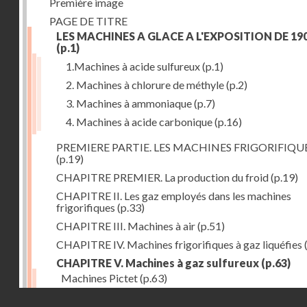
Première image
PAGE DE TITRE
LES MACHINES A GLACE A L'EXPOSITION DE 19
(p.1)
1.Machines à acide sulfureux
(p.1)
2. Machines à chlorure de méthyle
(p.2)
3. Machines à ammoniaque
(p.7)
4. Machines à acide carbonique
(p.16)
PREMIERE PARTIE. LES MACHINES FRIGORIFIQU
(p.19)
CHAPITRE PREMIER. La production du froid
(p.19)
CHAPITRE II. Les gaz employés dans les machines
frigorifiques
(p.33)
CHAPITRE III. Machines à air
(p.51)
CHAPITRE IV. Machines frigorifiques à gaz liquéfies
CHAPITRE V. Machines à gaz sulfureux
(p.63)
Machines Pictet
(p.63)
Droits réservés - CNAM
Machines Cambier
(p.93)