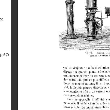
ES
(p.57)