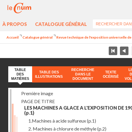
À PROPOS
CATALOGUE GÉNÉRAL
Accueil
Catalogue général
Revue technique de l'exposition universelle d
TABLE
RECHERCHE
L
TABLE DES
TEXTE
DES
DANS LE
ILLUSTRATIONS
OCÉRISÉ
MATIÈRES
DOCUMENT
VO
Première image
PAGE DE TITRE
LES MACHINES A GLACE A L'EXPOSITION DE 19
(p.1)
1.Machines à acide sulfureux
(p.1)
2. Machines à chlorure de méthyle
(p.2)