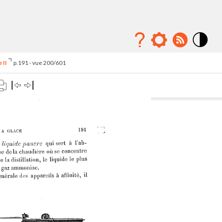
Mode
contraste
 II
p.191 - vue 200/601
élévé