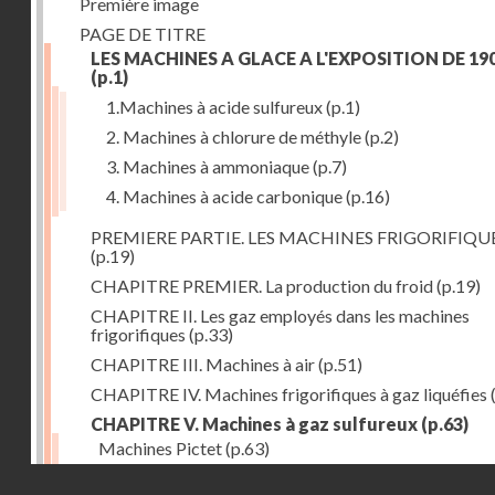
Première image
PAGE DE TITRE
LES MACHINES A GLACE A L'EXPOSITION DE 19
(p.1)
1.Machines à acide sulfureux
(p.1)
2. Machines à chlorure de méthyle
(p.2)
3. Machines à ammoniaque
(p.7)
4. Machines à acide carbonique
(p.16)
PREMIERE PARTIE. LES MACHINES FRIGORIFIQU
(p.19)
CHAPITRE PREMIER. La production du froid
(p.19)
CHAPITRE II. Les gaz employés dans les machines
frigorifiques
(p.33)
CHAPITRE III. Machines à air
(p.51)
CHAPITRE IV. Machines frigorifiques à gaz liquéfies
CHAPITRE V. Machines à gaz sulfureux
(p.63)
Machines Pictet
(p.63)
Droits réservés - CNAM
Machines Cambier
(p.93)