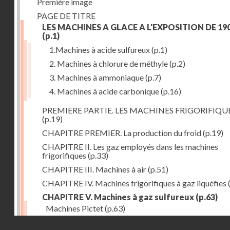
Première image
PAGE DE TITRE
LES MACHINES A GLACE A L'EXPOSITION DE 19
(p.1)
1.Machines à acide sulfureux
(p.1)
2. Machines à chlorure de méthyle
(p.2)
3. Machines à ammoniaque
(p.7)
4. Machines à acide carbonique
(p.16)
PREMIERE PARTIE. LES MACHINES FRIGORIFIQU
(p.19)
CHAPITRE PREMIER. La production du froid
(p.19)
CHAPITRE II. Les gaz employés dans les machines
frigorifiques
(p.33)
CHAPITRE III. Machines à air
(p.51)
CHAPITRE IV. Machines frigorifiques à gaz liquéfies
CHAPITRE V. Machines à gaz sulfureux
(p.63)
Machines Pictet
(p.63)
Droits réservés - CNAM
Machines Cambier
(p.93)