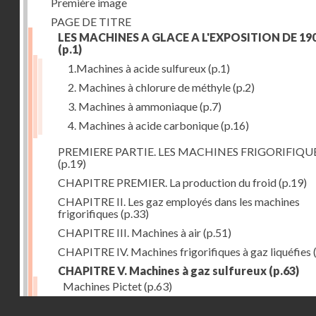
Première image
PAGE DE TITRE
LES MACHINES A GLACE A L'EXPOSITION DE 19
(p.1)
1.Machines à acide sulfureux
(p.1)
2. Machines à chlorure de méthyle
(p.2)
3. Machines à ammoniaque
(p.7)
4. Machines à acide carbonique
(p.16)
PREMIERE PARTIE. LES MACHINES FRIGORIFIQU
(p.19)
CHAPITRE PREMIER. La production du froid
(p.19)
CHAPITRE II. Les gaz employés dans les machines
frigorifiques
(p.33)
CHAPITRE III. Machines à air
(p.51)
CHAPITRE IV. Machines frigorifiques à gaz liquéfies
CHAPITRE V. Machines à gaz sulfureux
(p.63)
Machines Pictet
(p.63)
Droits réservés - CNAM
Machines Cambier
(p.93)