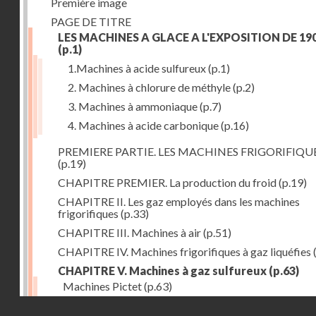
Première image
PAGE DE TITRE
LES MACHINES A GLACE A L'EXPOSITION DE 19
(p.1)
1.Machines à acide sulfureux
(p.1)
2. Machines à chlorure de méthyle
(p.2)
3. Machines à ammoniaque
(p.7)
4. Machines à acide carbonique
(p.16)
PREMIERE PARTIE. LES MACHINES FRIGORIFIQU
(p.19)
CHAPITRE PREMIER. La production du froid
(p.19)
CHAPITRE II. Les gaz employés dans les machines
frigorifiques
(p.33)
CHAPITRE III. Machines à air
(p.51)
CHAPITRE IV. Machines frigorifiques à gaz liquéfies
CHAPITRE V. Machines à gaz sulfureux
(p.63)
Machines Pictet
(p.63)
Droits réservés - CNAM
Machines Cambier
(p.93)