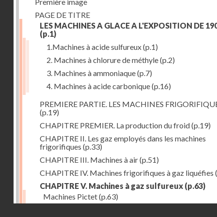
Première image
PAGE DE TITRE
LES MACHINES A GLACE A L'EXPOSITION DE 19
(p.1)
1.Machines à acide sulfureux
(p.1)
2. Machines à chlorure de méthyle
(p.2)
3. Machines à ammoniaque
(p.7)
4. Machines à acide carbonique
(p.16)
PREMIERE PARTIE. LES MACHINES FRIGORIFIQU
(p.19)
CHAPITRE PREMIER. La production du froid
(p.19)
CHAPITRE II. Les gaz employés dans les machines
frigorifiques
(p.33)
CHAPITRE III. Machines à air
(p.51)
CHAPITRE IV. Machines frigorifiques à gaz liquéfies
CHAPITRE V. Machines à gaz sulfureux
(p.63)
Machines Pictet
(p.63)
Droits réservés - CNAM
Machines Cambier
(p.93)