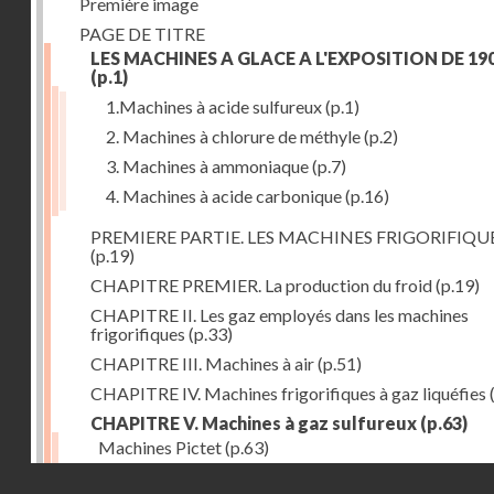
Première image
PAGE DE TITRE
LES MACHINES A GLACE A L'EXPOSITION DE 19
(p.1)
1.Machines à acide sulfureux
(p.1)
2. Machines à chlorure de méthyle
(p.2)
3. Machines à ammoniaque
(p.7)
4. Machines à acide carbonique
(p.16)
PREMIERE PARTIE. LES MACHINES FRIGORIFIQU
(p.19)
CHAPITRE PREMIER. La production du froid
(p.19)
CHAPITRE II. Les gaz employés dans les machines
frigorifiques
(p.33)
CHAPITRE III. Machines à air
(p.51)
CHAPITRE IV. Machines frigorifiques à gaz liquéfies
CHAPITRE V. Machines à gaz sulfureux
(p.63)
Machines Pictet
(p.63)
Droits réservés - CNAM
Machines Cambier
(p.93)