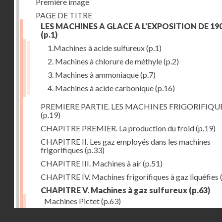
Première image
PAGE DE TITRE
LES MACHINES A GLACE A L'EXPOSITION DE 19
(p.1)
1.Machines à acide sulfureux
(p.1)
2. Machines à chlorure de méthyle
(p.2)
3. Machines à ammoniaque
(p.7)
4. Machines à acide carbonique
(p.16)
PREMIERE PARTIE. LES MACHINES FRIGORIFIQU
(p.19)
CHAPITRE PREMIER. La production du froid
(p.19)
CHAPITRE II. Les gaz employés dans les machines
frigorifiques
(p.33)
CHAPITRE III. Machines à air
(p.51)
CHAPITRE IV. Machines frigorifiques à gaz liquéfies
CHAPITRE V. Machines à gaz sulfureux
(p.63)
Machines Pictet
(p.63)
Droits réservés - CNAM
Machines Cambier
(p.93)