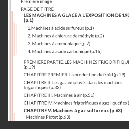
Première image
PAGE DE TITRE
LES MACHINES A GLACE A L'EXPOSITION DE 19
(p.1)
1.Machines à acide sulfureux
(p.1)
2. Machines à chlorure de méthyle
(p.2)
3. Machines à ammoniaque
(p.7)
4. Machines à acide carbonique
(p.16)
PREMIERE PARTIE. LES MACHINES FRIGORIFIQU
(p.19)
CHAPITRE PREMIER. La production du froid
(p.19)
CHAPITRE II. Les gaz employés dans les machines
frigorifiques
(p.33)
CHAPITRE III. Machines à air
(p.51)
CHAPITRE IV. Machines frigorifiques à gaz liquéfies
CHAPITRE V. Machines à gaz sulfureux
(p.63)
Machines Pictet
(p.63)
Droits réservés - CNAM
Machines Cambier
(p.93)