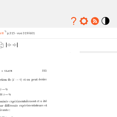
Mode
contraste
 II
p.315 - vue 319/601
élévé