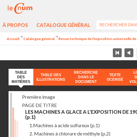
À PROPOS
CATALOGUE GÉNÉRAL
Accueil
Catalogue général
Revue technique de l'exposition universelle d
TABLE
RECHERCHE
L
TABLE DES
TEXTE
DES
DANS LE
ILLUSTRATIONS
OCÉRISÉ
MATIÈRES
DOCUMENT
VO
Première image
PAGE DE TITRE
LES MACHINES A GLACE A L'EXPOSITION DE 19
(p.1)
1.Machines à acide sulfureux
(p.1)
2. Machines à chlorure de méthyle
(p.2)