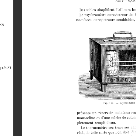
ES
(p.57)