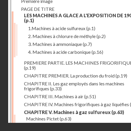
Première image
PAGE DE TITRE
LES MACHINES A GLACE A L'EXPOSITION DE 19
(p.1)
1.Machines à acide sulfureux
(p.1)
2. Machines à chlorure de méthyle
(p.2)
3. Machines à ammoniaque
(p.7)
4. Machines à acide carbonique
(p.16)
PREMIERE PARTIE. LES MACHINES FRIGORIFIQU
(p.19)
CHAPITRE PREMIER. La production du froid
(p.19)
CHAPITRE II. Les gaz employés dans les machines
frigorifiques
(p.33)
CHAPITRE III. Machines à air
(p.51)
CHAPITRE IV. Machines frigorifiques à gaz liquéfies
CHAPITRE V. Machines à gaz sulfureux
(p.63)
Machines Pictet
(p.63)
Droits réservés - CNAM
Machines Cambier
(p.93)