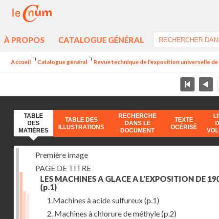
À PROPOS
CATALOGUE GÉNÉRAL
Accueil
Catalogue général
Revue technique de l'exposition universelle d
TABLE
RECHERCHE
L
TABLE DES
TEXTE
DES
DANS LE
ILLUSTRATIONS
OCÉRISÉ
MATIÈRES
DOCUMENT
VO
Première image
PAGE DE TITRE
LES MACHINES A GLACE A L'EXPOSITION DE 19
(p.1)
1.Machines à acide sulfureux
(p.1)
2. Machines à chlorure de méthyle
(p.2)