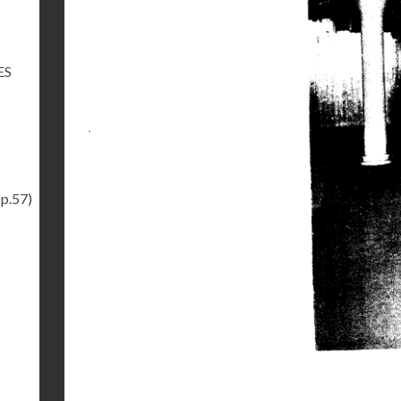
ES
(p.57)