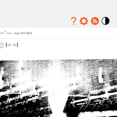
Mode
contraste
 II
n.n. - vue 337/601
élévé