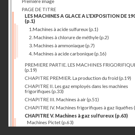
Première image
PAGE DE TITRE
LES MACHINES A GLACE A L'EXPOSITION DE 19
(p.1)
1.Machines à acide sulfureux
(p.1)
2. Machines à chlorure de méthyle
(p.2)
3. Machines à ammoniaque
(p.7)
4. Machines à acide carbonique
(p.16)
PREMIERE PARTIE. LES MACHINES FRIGORIFIQU
(p.19)
CHAPITRE PREMIER. La production du froid
(p.19)
CHAPITRE II. Les gaz employés dans les machines
frigorifiques
(p.33)
CHAPITRE III. Machines à air
(p.51)
CHAPITRE IV. Machines frigorifiques à gaz liquéfies
CHAPITRE V. Machines à gaz sulfureux
(p.63)
Machines Pictet
(p.63)
Droits réservés - CNAM
Machines Cambier
(p.93)