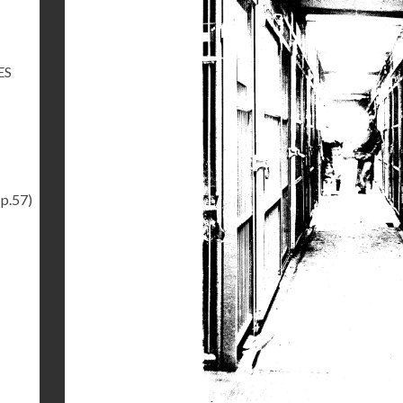
ES
(p.57)