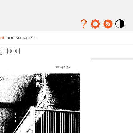
Mode
contraste
 II
n.n. - vue 351/601
élévé