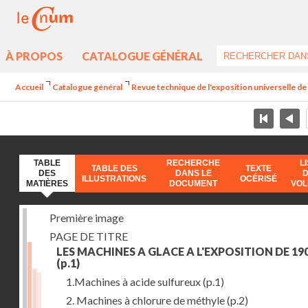
À PROPOS
CATALOGUE GÉNÉRAL
Accueil
Catalogue général
Revue technique de l'exposition universelle d
TABLE
RECHERCHE
L
TABLE DES
TEXTE
DES
DANS LE
ILLUSTRATIONS
OCÉRISÉ
MATIÈRES
DOCUMENT
VO
Première image
PAGE DE TITRE
LES MACHINES A GLACE A L'EXPOSITION DE 19
(p.1)
1.Machines à acide sulfureux
(p.1)
2. Machines à chlorure de méthyle
(p.2)