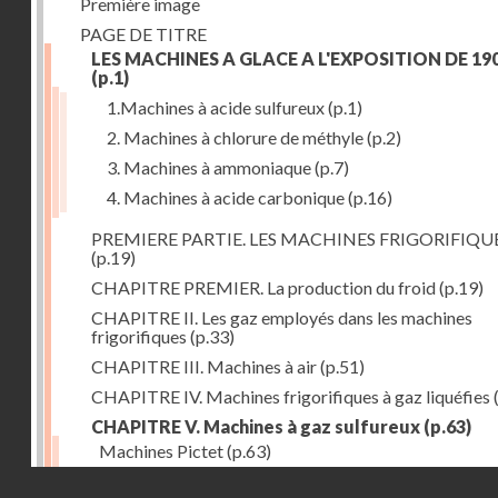
Première image
PAGE DE TITRE
LES MACHINES A GLACE A L'EXPOSITION DE 19
(p.1)
1.Machines à acide sulfureux
(p.1)
2. Machines à chlorure de méthyle
(p.2)
3. Machines à ammoniaque
(p.7)
4. Machines à acide carbonique
(p.16)
PREMIERE PARTIE. LES MACHINES FRIGORIFIQU
(p.19)
CHAPITRE PREMIER. La production du froid
(p.19)
CHAPITRE II. Les gaz employés dans les machines
frigorifiques
(p.33)
CHAPITRE III. Machines à air
(p.51)
CHAPITRE IV. Machines frigorifiques à gaz liquéfies
CHAPITRE V. Machines à gaz sulfureux
(p.63)
Machines Pictet
(p.63)
Droits réservés - CNAM
Machines Cambier
(p.93)