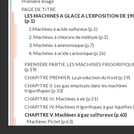
Première image
PAGE DE TITRE
LES MACHINES A GLACE A L'EXPOSITION DE 19
(p.1)
1.Machines à acide sulfureux
(p.1)
2. Machines à chlorure de méthyle
(p.2)
3. Machines à ammoniaque
(p.7)
4. Machines à acide carbonique
(p.16)
PREMIERE PARTIE. LES MACHINES FRIGORIFIQU
(p.19)
CHAPITRE PREMIER. La production du froid
(p.19)
CHAPITRE II. Les gaz employés dans les machines
frigorifiques
(p.33)
CHAPITRE III. Machines à air
(p.51)
CHAPITRE IV. Machines frigorifiques à gaz liquéfies
CHAPITRE V. Machines à gaz sulfureux
(p.63)
Machines Pictet
(p.63)
Droits réservés - CNAM
Machines Cambier
(p.93)