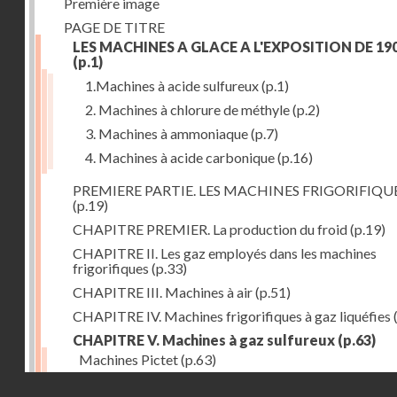
Première image
PAGE DE TITRE
LES MACHINES A GLACE A L'EXPOSITION DE 19
(p.1)
1.Machines à acide sulfureux
(p.1)
2. Machines à chlorure de méthyle
(p.2)
3. Machines à ammoniaque
(p.7)
4. Machines à acide carbonique
(p.16)
PREMIERE PARTIE. LES MACHINES FRIGORIFIQU
(p.19)
CHAPITRE PREMIER. La production du froid
(p.19)
CHAPITRE II. Les gaz employés dans les machines
frigorifiques
(p.33)
CHAPITRE III. Machines à air
(p.51)
CHAPITRE IV. Machines frigorifiques à gaz liquéfies
CHAPITRE V. Machines à gaz sulfureux
(p.63)
Machines Pictet
(p.63)
Droits réservés - CNAM
Machines Cambier
(p.93)