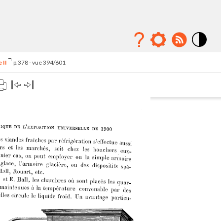
Mode
contraste
 II
p.378 - vue 394/601
élévé