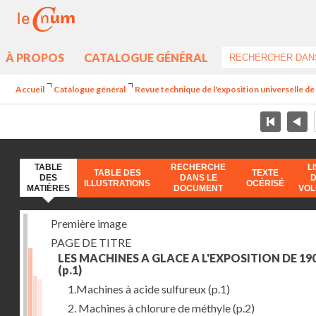
À PROPOS
CATALOGUE GÉNÉRAL
Accueil
Catalogue général
Revue technique de l'exposition universelle d
TABLE
RECHERCHE
L
TABLE DES
TEXTE
DES
DANS LE
ILLUSTRATIONS
OCÉRISÉ
MATIÈRES
DOCUMENT
VO
Première image
PAGE DE TITRE
LES MACHINES A GLACE A L'EXPOSITION DE 19
(p.1)
1.Machines à acide sulfureux
(p.1)
2. Machines à chlorure de méthyle
(p.2)