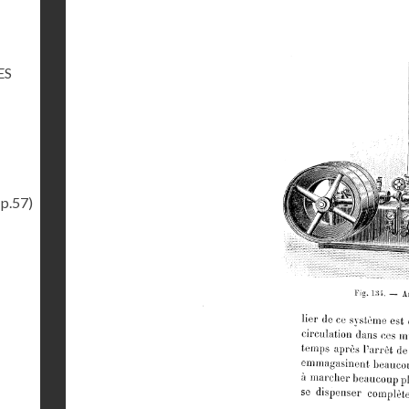
ES
(p.57)