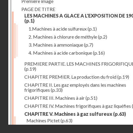
Première image
PAGE DE TITRE
LES MACHINES A GLACE A L'EXPOSITION DE 19
(p.1)
1.Machines à acide sulfureux
(p.1)
2. Machines à chlorure de méthyle
(p.2)
3. Machines à ammoniaque
(p.7)
4. Machines à acide carbonique
(p.16)
PREMIERE PARTIE. LES MACHINES FRIGORIFIQU
(p.19)
CHAPITRE PREMIER. La production du froid
(p.19)
CHAPITRE II. Les gaz employés dans les machines
frigorifiques
(p.33)
CHAPITRE III. Machines à air
(p.51)
CHAPITRE IV. Machines frigorifiques à gaz liquéfies
CHAPITRE V. Machines à gaz sulfureux
(p.63)
Machines Pictet
(p.63)
Droits réservés - CNAM
Machines Cambier
(p.93)