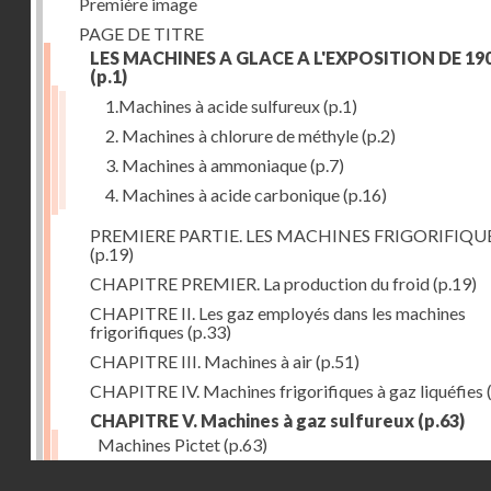
Première image
PAGE DE TITRE
LES MACHINES A GLACE A L'EXPOSITION DE 19
(p.1)
1.Machines à acide sulfureux
(p.1)
2. Machines à chlorure de méthyle
(p.2)
3. Machines à ammoniaque
(p.7)
4. Machines à acide carbonique
(p.16)
PREMIERE PARTIE. LES MACHINES FRIGORIFIQU
(p.19)
CHAPITRE PREMIER. La production du froid
(p.19)
CHAPITRE II. Les gaz employés dans les machines
frigorifiques
(p.33)
CHAPITRE III. Machines à air
(p.51)
CHAPITRE IV. Machines frigorifiques à gaz liquéfies
CHAPITRE V. Machines à gaz sulfureux
(p.63)
Machines Pictet
(p.63)
Droits réservés - CNAM
Machines Cambier
(p.93)