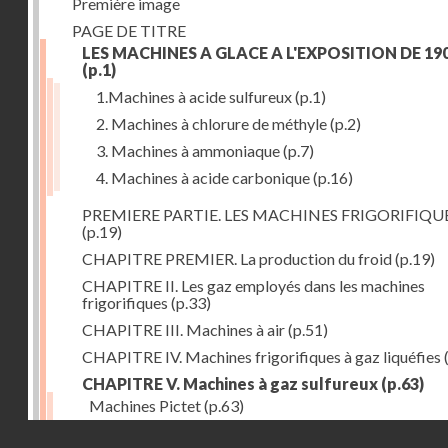
Première image
PAGE DE TITRE
LES MACHINES A GLACE A L'EXPOSITION DE 19
(p.1)
1.Machines à acide sulfureux
(p.1)
2. Machines à chlorure de méthyle
(p.2)
3. Machines à ammoniaque
(p.7)
4. Machines à acide carbonique
(p.16)
PREMIERE PARTIE. LES MACHINES FRIGORIFIQU
(p.19)
CHAPITRE PREMIER. La production du froid
(p.19)
CHAPITRE II. Les gaz employés dans les machines
frigorifiques
(p.33)
CHAPITRE III. Machines à air
(p.51)
CHAPITRE IV. Machines frigorifiques à gaz liquéfies
CHAPITRE V. Machines à gaz sulfureux
(p.63)
Machines Pictet
(p.63)
Droits réservés - CNAM
Machines Cambier
(p.93)